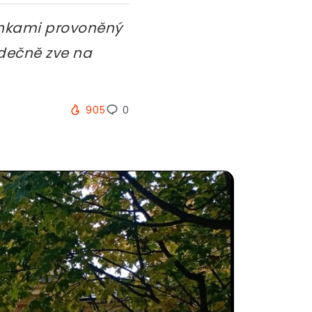
inkami provoněný
rdečně zve na
905
0