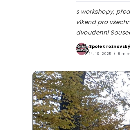
s workshopy, pře
víkend pro všech
dvoudenní Soused
Spolek rožnovsk
14. 10. 2025
8 minu