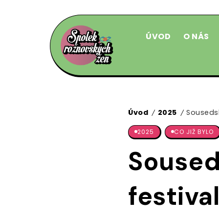
ÚVOD
O NÁS
Úvod
2025
Sousedsk
/
/
2025
CO JIŽ BYLO
Soused
festiva