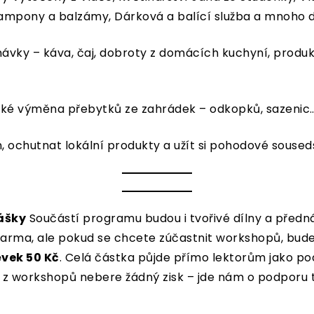
ampony a balzámy, Dárková a balící služba a mnoho d
ávky – káva, čaj, dobroty z domácích kuchyní, produkt
aké výměna přebytků ze zahrádek – odkopků, sazenic
in, ochutnat lokální produkty a užít si pohodové soused
ášky
Součástí programu budou i tvořivé dílny a předn
 zdarma, ale pokud se chcete zúčastnit workshopů, bud
vek 50 Kč
. Celá částka půjde přímo lektorům jako pod
si z workshopů nebere žádný zisk – jde nám o podporu 