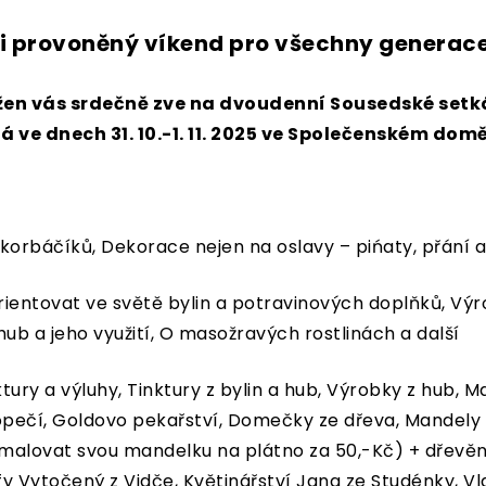
i provoněný víkend pro všechny generac
žen vás srdečně zve na dvoudenní Sousedské setk
ná ve dnech 31. 10.-1. 11. 2025 ve Společenském domě
korbáčíků, Dekorace nejen na oslavy – pińaty, přání a
rientovat ve světě bylin a potravinových doplňků, Vý
ub a jeho využití, O masožravých rostlinách a další
ktury a výluhy, Tinktury z bylin a hub, Výrobky z hub, 
topečí, Goldovo pekařství, Domečky ze dřeva, Mandely 
amalovat svou mandelku na plátno za 50,-Kč) + dřevěné
y Vytočený z Vidče, Květinářství Jana ze Studénky, Vl