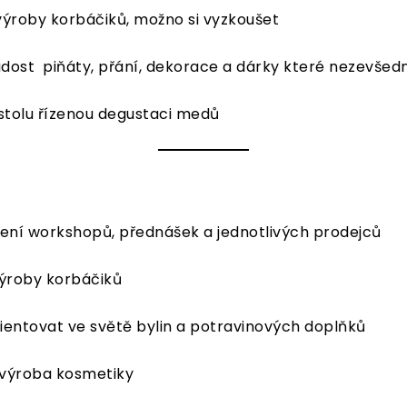
 výroby korbáčiků, možno si vyzkoušet
radost piňáty, přání, dekorace a dárky které nezevšed
stolu řízenou degustaci medů
avení workshopů, přednášek a jednotlivých prodejců
výroby korbáčiků
ientovat ve světě bylin a potravinových doplňků
í výroba kosmetiky