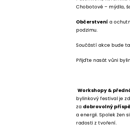
Chobotové – mýdla, š
Občerstvení
a ochutn
podzimu.
Součástí akce bude t
Přijďte nasát vůni byl
Workshopy & předn
bylinkový festival je
za
dobrovolný příspě
a energii. Spolek žen 
radosti z tvoření.