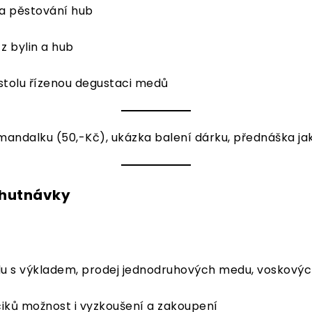
 a pěstování hub
 z bylin a hub
stolu řízenou degustaci medů
i mandalku (50,-Kč), ukázka balení dárku, přednáška ja
chutnávky
u s výkladem, prodej jednodruhových medu, voskovýc
iků možnost i vyzkoušení a zakoupení