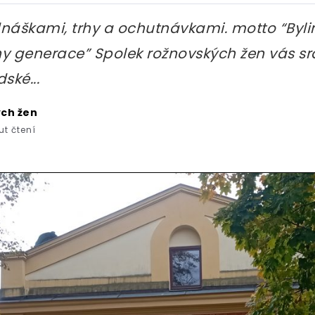
dnáškami, trhy a ochutnávkami. motto “Byl
ny generace” Spolek rožnovských žen vás s
ské...
ých žen
t čtení