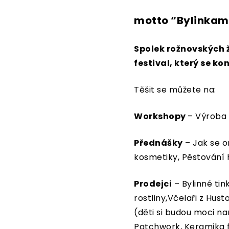
motto “Bylinkam
Spolek rožnovských 
festival, který se ko
Těšit se můžete na:
Workshopy
– Výroba 
Přednášky
– Jak se o
kosmetiky, Pěstování h
Prodejci
– Bylinné tin
rostliny,Včelaři z Hus
(děti si budou moci n
Patchwork, Keramika f