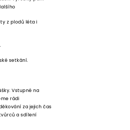
alšího
y z plodů léta i
…
ské setkání.
ášky. Vstupné na
eme rádi
ěkování za jejich čas
tvůrců a sdílení