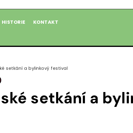
HISTORIE
KONTAKT
é setkání a bylinkový festival
ské setkání a byl
l