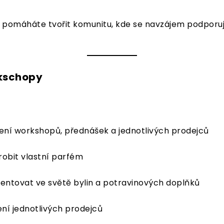
 pomáháte tvořit komunitu, kde se navzájem podporu
kschopy
avení workshopů, přednášek a jednotlivých prodejců
yrobit vlastní parfém
orientovat ve světě bylin a potravinových doplňků
ení jednotlivých prodejců