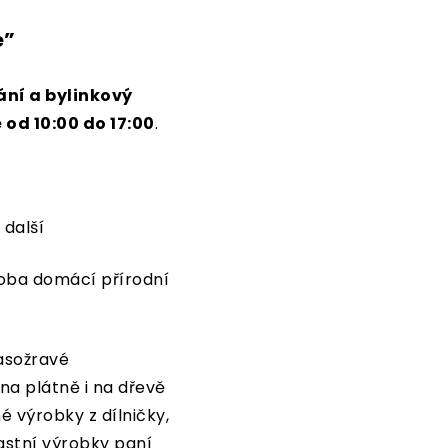
e”
ání a bylinkový
 od 10:00 do 17:00
.
 další
roba domácí přírodní
Masožravé
na plátně i na dřevě
 výrobky z dílničky,
astní výrobky paní