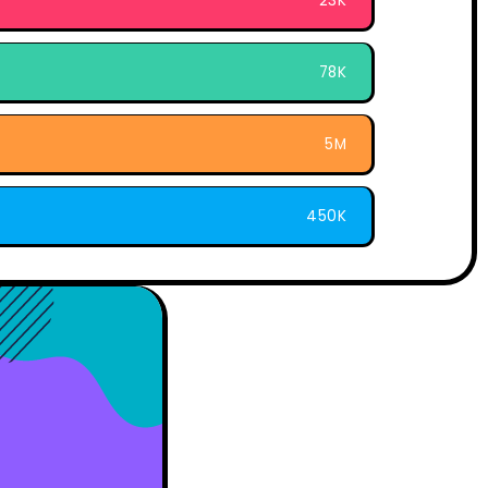
23K
78K
5M
450K