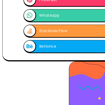
Whatsapp
Stackoverflow
Behance