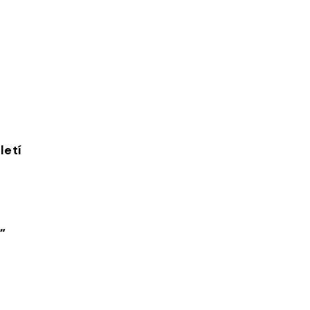
letí
”